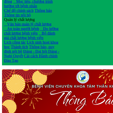
động
Mục tiêu, chương trình
hướng tới bệnh nhân
Chế độ chính sách
Thông báo
Thông tin nội bộ
Quản lý chất lượng
Văn bản quản lý chất lượng
An toàn người bệnh
Đo lường
chất lượng bệnh viện
Bộ đánh
giá chất lượng bệnh viện
Lịch công tác
Lịch sinh hoạt khoa
học
Thành tích
Thông báo, quy
định nội bộ
Đảng - Đại hội Đảng -
Nghị Quyết
Cải cách Hành chính
Đào Tạo