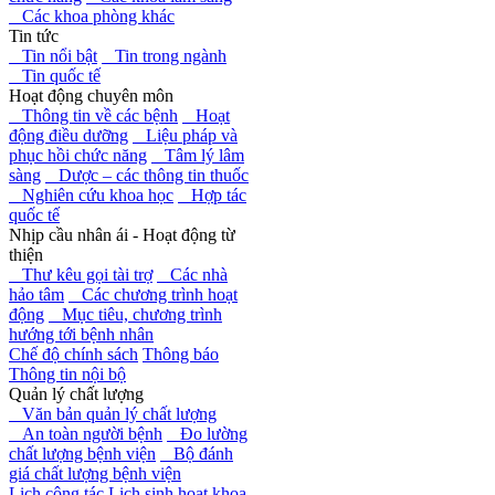
Các khoa phòng khác
Tin tức
Tin nổi bật
Tin trong ngành
Tin quốc tế
Hoạt động chuyên môn
Thông tin về các bệnh
Hoạt
động điều dưỡng
Liệu pháp và
phục hồi chức năng
Tâm lý lâm
sàng
Dược – các thông tin thuốc
Nghiên cứu khoa học
Hợp tác
quốc tế
Nhịp cầu nhân ái - Hoạt động từ
thiện
Thư kêu gọi tài trợ
Các nhà
hảo tâm
Các chương trình hoạt
động
Mục tiêu, chương trình
hướng tới bệnh nhân
Chế độ chính sách
Thông báo
Thông tin nội bộ
Quản lý chất lượng
Văn bản quản lý chất lượng
An toàn người bệnh
Đo lường
chất lượng bệnh viện
Bộ đánh
giá chất lượng bệnh viện
Lịch công tác
Lịch sinh hoạt khoa