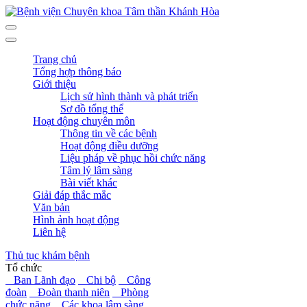
Trang chủ
Tổng hợp thông báo
Giới thiệu
Lịch sử hình thành và phát triển
Sơ đồ tổng thể
Hoạt động chuyên môn
Thông tin về các bệnh
Hoạt động điều dưỡng
Liệu pháp về phục hồi chức năng
Tâm lý lâm sàng
Bài viết khác
Giải đáp thắc mắc
Văn bản
Hình ảnh hoạt động
Liên hệ
Thủ tục khám bệnh
Tổ chức
Ban Lãnh đạo
Chi bộ
Công
đoàn
Đoàn thanh niên
Phòng
chức năng
Các khoa lâm sàng