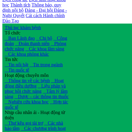
học
Thành tích
Thông báo, quy
định nội bộ
Đảng - Đại hội Đảng -
Nghị Quyết
Cải cách Hành chính
Đào Tạo
Thủ tục khám bệnh
Tổ chức
Ban Lãnh đạo
Chi bộ
Công
đoàn
Đoàn thanh niên
Phòng
chức năng
Các khoa lâm sàng
Các khoa phòng khác
Tin tức
Tin nổi bật
Tin trong ngành
Tin quốc tế
Hoạt động chuyên môn
Thông tin về các bệnh
Hoạt
động điều dưỡng
Liệu pháp và
phục hồi chức năng
Tâm lý lâm
sàng
Dược – các thông tin thuốc
Nghiên cứu khoa học
Hợp tác
quốc tế
Nhịp cầu nhân ái - Hoạt động từ
thiện
Thư kêu gọi tài trợ
Các nhà
hảo tâm
Các chương trình hoạt