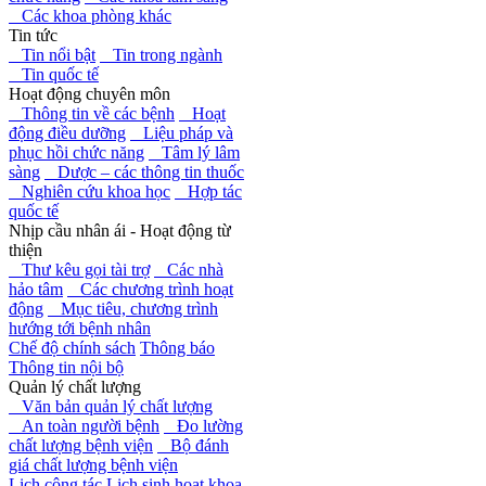
Các khoa phòng khác
Tin tức
Tin nổi bật
Tin trong ngành
Tin quốc tế
Hoạt động chuyên môn
Thông tin về các bệnh
Hoạt
động điều dưỡng
Liệu pháp và
phục hồi chức năng
Tâm lý lâm
sàng
Dược – các thông tin thuốc
Nghiên cứu khoa học
Hợp tác
quốc tế
Nhịp cầu nhân ái - Hoạt động từ
thiện
Thư kêu gọi tài trợ
Các nhà
hảo tâm
Các chương trình hoạt
động
Mục tiêu, chương trình
hướng tới bệnh nhân
Chế độ chính sách
Thông báo
Thông tin nội bộ
Quản lý chất lượng
Văn bản quản lý chất lượng
An toàn người bệnh
Đo lường
chất lượng bệnh viện
Bộ đánh
giá chất lượng bệnh viện
Lịch công tác
Lịch sinh hoạt khoa