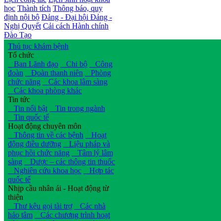
học
Thành tích
Thông báo, quy
định nội bộ
Đảng - Đại hội Đảng -
Nghị Quyết
Cải cách Hành chính
Đào Tạo
Thủ tục khám bệnh
Tổ chức
Ban Lãnh đạo
Chi bộ
Công
đoàn
Đoàn thanh niên
Phòng
chức năng
Các khoa lâm sàng
Các khoa phòng khác
Tin tức
Tin nổi bật
Tin trong ngành
Tin quốc tế
Hoạt động chuyên môn
Thông tin về các bệnh
Hoạt
động điều dưỡng
Liệu pháp và
phục hồi chức năng
Tâm lý lâm
sàng
Dược – các thông tin thuốc
Nghiên cứu khoa học
Hợp tác
quốc tế
Nhịp cầu nhân ái - Hoạt động từ
thiện
Thư kêu gọi tài trợ
Các nhà
hảo tâm
Các chương trình hoạt