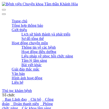
Trang chủ
Tổng hợp thông báo
Giới thiệu
Lịch sử hình thành và phát triển
Sơ đồ tổng thể
Hoạt động chuyên môn
Thông tin về các bệnh
Hoạt động điều dưỡng
Liệu pháp về phục hồi chức năng
Tâm lý lâm sàng
Bài viết khác
Giải đáp thắc mắc
Văn bản
Hình ảnh hoạt động
Liên hệ
Thủ tục khám bệnh
Tổ chức
Ban Lãnh đạo
Chi bộ
Công
đoàn
Đoàn thanh niên
Phòng
chức năng
Các khoa lâm sàng