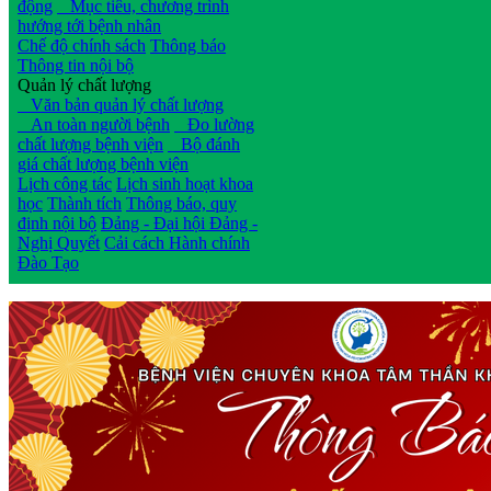
động
Mục tiêu, chương trình
hướng tới bệnh nhân
Chế độ chính sách
Thông báo
Thông tin nội bộ
Quản lý chất lượng
Văn bản quản lý chất lượng
An toàn người bệnh
Đo lường
chất lượng bệnh viện
Bộ đánh
giá chất lượng bệnh viện
Lịch công tác
Lịch sinh hoạt khoa
học
Thành tích
Thông báo, quy
định nội bộ
Đảng - Đại hội Đảng -
Nghị Quyết
Cải cách Hành chính
Đào Tạo