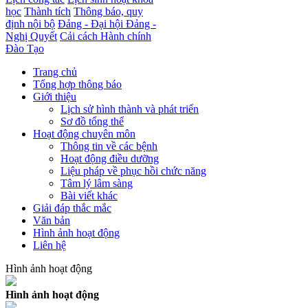
học
Thành tích
Thông báo, quy
định nội bộ
Đảng - Đại hội Đảng -
Nghị Quyết
Cải cách Hành chính
Đào Tạo
Trang chủ
Tổng hợp thông báo
Giới thiệu
Lịch sử hình thành và phát triển
Sơ đồ tổng thể
Hoạt động chuyên môn
Thông tin về các bệnh
Hoạt động điều dưỡng
Liệu pháp về phục hồi chức năng
Tâm lý lâm sàng
Bài viết khác
Giải đáp thắc mắc
Văn bản
Hình ảnh hoạt động
Liên hệ
Hình ảnh hoạt động
Hình ảnh hoạt động