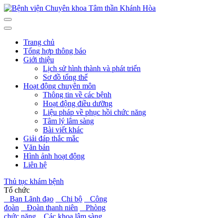
Trang chủ
Tổng hợp thông báo
Giới thiệu
Lịch sử hình thành và phát triển
Sơ đồ tổng thể
Hoạt động chuyên môn
Thông tin về các bệnh
Hoạt động điều dưỡng
Liệu pháp về phục hồi chức năng
Tâm lý lâm sàng
Bài viết khác
Giải đáp thắc mắc
Văn bản
Hình ảnh hoạt động
Liên hệ
Thủ tục khám bệnh
Tổ chức
Ban Lãnh đạo
Chi bộ
Công
đoàn
Đoàn thanh niên
Phòng
chức năng
Các khoa lâm sàng