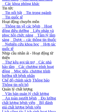
Các khoa phòng khác
Tin tức
Tin nổi bật
Tin trong ngành
Tin quốc tế
Hoạt động chuyên môn
Thông tin về các bệnh
Hoạt
động điều dưỡng
Liệu pháp và
phục hồi chức năng
Tâm lý lâm
sàng
Dược – các thông tin thuốc
Nghiên cứu khoa học
Hợp tác
quốc tế
Nhịp cầu nhân ái - Hoạt động từ
thiện
Thư kêu gọi tài trợ
Các nhà
hảo tâm
Các chương trình hoạt
động
Mục tiêu, chương trình
hướng tới bệnh nhân
Chế độ chính sách
Thông báo
Thông tin nội bộ
Quản lý chất lượng
Văn bản quản lý chất lượng
An toàn người bệnh
Đo lường
chất lượng bệnh viện
Bộ đánh
giá chất lượng bệnh viện
Lịch công tác
Lịch sinh hoạt khoa