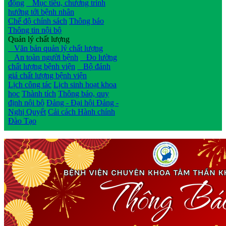
động
Mục tiêu, chương trình
hướng tới bệnh nhân
Chế độ chính sách
Thông báo
Thông tin nội bộ
Quản lý chất lượng
Văn bản quản lý chất lượng
An toàn người bệnh
Đo lường
chất lượng bệnh viện
Bộ đánh
giá chất lượng bệnh viện
Lịch công tác
Lịch sinh hoạt khoa
học
Thành tích
Thông báo, quy
định nội bộ
Đảng - Đại hội Đảng -
Nghị Quyết
Cải cách Hành chính
Đào Tạo