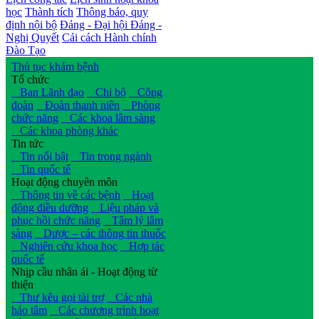
học
Thành tích
Thông báo, quy
định nội bộ
Đảng - Đại hội Đảng -
Nghị Quyết
Cải cách Hành chính
Đào Tạo
Thủ tục khám bệnh
Tổ chức
Ban Lãnh đạo
Chi bộ
Công
đoàn
Đoàn thanh niên
Phòng
chức năng
Các khoa lâm sàng
Các khoa phòng khác
Tin tức
Tin nổi bật
Tin trong ngành
Tin quốc tế
Hoạt động chuyên môn
Thông tin về các bệnh
Hoạt
động điều dưỡng
Liệu pháp và
phục hồi chức năng
Tâm lý lâm
sàng
Dược – các thông tin thuốc
Nghiên cứu khoa học
Hợp tác
quốc tế
Nhịp cầu nhân ái - Hoạt động từ
thiện
Thư kêu gọi tài trợ
Các nhà
hảo tâm
Các chương trình hoạt