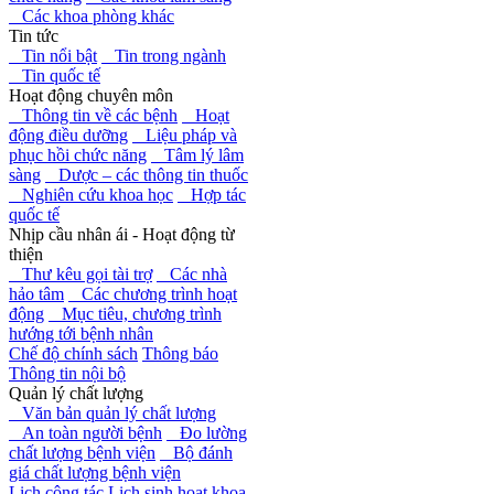
Các khoa phòng khác
Tin tức
Tin nổi bật
Tin trong ngành
Tin quốc tế
Hoạt động chuyên môn
Thông tin về các bệnh
Hoạt
động điều dưỡng
Liệu pháp và
phục hồi chức năng
Tâm lý lâm
sàng
Dược – các thông tin thuốc
Nghiên cứu khoa học
Hợp tác
quốc tế
Nhịp cầu nhân ái - Hoạt động từ
thiện
Thư kêu gọi tài trợ
Các nhà
hảo tâm
Các chương trình hoạt
động
Mục tiêu, chương trình
hướng tới bệnh nhân
Chế độ chính sách
Thông báo
Thông tin nội bộ
Quản lý chất lượng
Văn bản quản lý chất lượng
An toàn người bệnh
Đo lường
chất lượng bệnh viện
Bộ đánh
giá chất lượng bệnh viện
Lịch công tác
Lịch sinh hoạt khoa