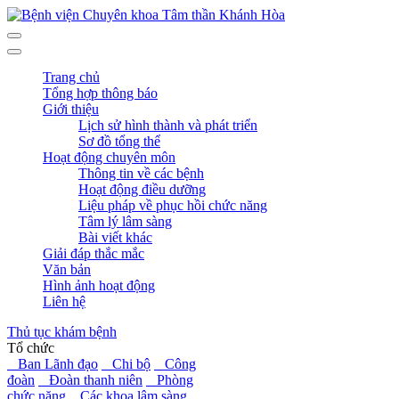
Trang chủ
Tổng hợp thông báo
Giới thiệu
Lịch sử hình thành và phát triển
Sơ đồ tổng thể
Hoạt động chuyên môn
Thông tin về các bệnh
Hoạt động điều dưỡng
Liệu pháp về phục hồi chức năng
Tâm lý lâm sàng
Bài viết khác
Giải đáp thắc mắc
Văn bản
Hình ảnh hoạt động
Liên hệ
Thủ tục khám bệnh
Tổ chức
Ban Lãnh đạo
Chi bộ
Công
đoàn
Đoàn thanh niên
Phòng
chức năng
Các khoa lâm sàng