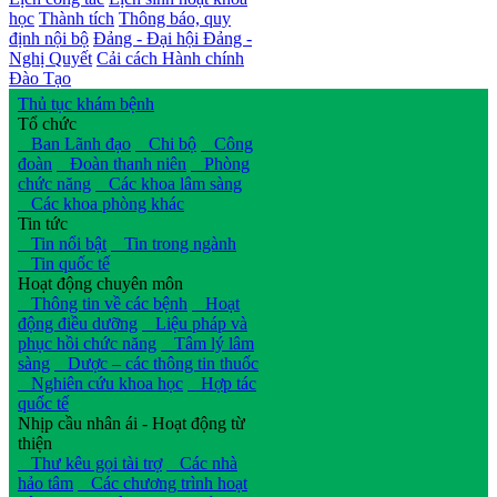
học
Thành tích
Thông báo, quy
định nội bộ
Đảng - Đại hội Đảng -
Nghị Quyết
Cải cách Hành chính
Đào Tạo
Thủ tục khám bệnh
Tổ chức
Ban Lãnh đạo
Chi bộ
Công
đoàn
Đoàn thanh niên
Phòng
chức năng
Các khoa lâm sàng
Các khoa phòng khác
Tin tức
Tin nổi bật
Tin trong ngành
Tin quốc tế
Hoạt động chuyên môn
Thông tin về các bệnh
Hoạt
động điều dưỡng
Liệu pháp và
phục hồi chức năng
Tâm lý lâm
sàng
Dược – các thông tin thuốc
Nghiên cứu khoa học
Hợp tác
quốc tế
Nhịp cầu nhân ái - Hoạt động từ
thiện
Thư kêu gọi tài trợ
Các nhà
hảo tâm
Các chương trình hoạt