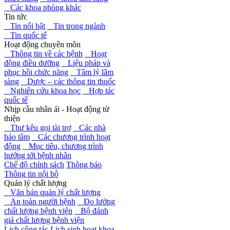
Các khoa phòng khác
Tin tức
Tin nổi bật
Tin trong ngành
Tin quốc tế
Hoạt động chuyên môn
Thông tin về các bệnh
Hoạt
động điều dưỡng
Liệu pháp và
phục hồi chức năng
Tâm lý lâm
sàng
Dược – các thông tin thuốc
Nghiên cứu khoa học
Hợp tác
quốc tế
Nhịp cầu nhân ái - Hoạt động từ
thiện
Thư kêu gọi tài trợ
Các nhà
hảo tâm
Các chương trình hoạt
động
Mục tiêu, chương trình
hướng tới bệnh nhân
Chế độ chính sách
Thông báo
Thông tin nội bộ
Quản lý chất lượng
Văn bản quản lý chất lượng
An toàn người bệnh
Đo lường
chất lượng bệnh viện
Bộ đánh
giá chất lượng bệnh viện
Lịch công tác
Lịch sinh hoạt khoa