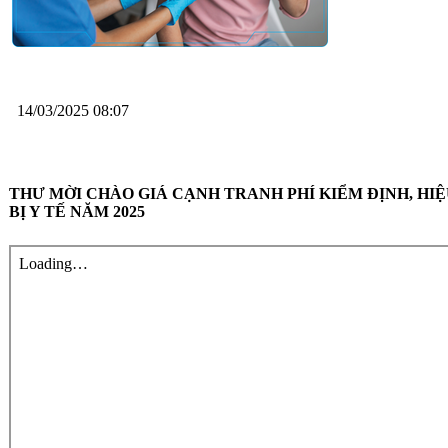
14/03/2025 08:07
THƯ MỜI CHÀO GIÁ CẠNH TRANH PHÍ KIỂM ĐỊNH, HI
BỊ Y TẾ NĂM 2025
ÂM NGỮ TRỊ LIỆU CHO TRẺ RỐI LOẠN PHÁT TRIỂN
CHUNG TAY KIỂM SOÁT MẤT CÂN BẰNG GIỚI
TÍNH KHI SINH
Thư mời báo giá sửa chữa tủ đầu giường tại các khoa lâm
sàng năm 2026
HƯỞNG ỨNG NGÀY THẾ GIỚI PHÒNG CHỐNG