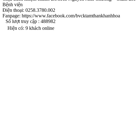
Bệnh viện
Điện thoại: 0258.3780.002
Fanpage: https://www.facebook.com/bvcktamthankhanhhoa
Số lượt truy cập :
488982
Hiện có:
9
khách online