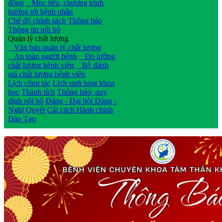
động
Mục tiêu, chương trình
hướng tới bệnh nhân
Chế độ chính sách
Thông báo
Thông tin nội bộ
Quản lý chất lượng
Văn bản quản lý chất lượng
An toàn người bệnh
Đo lường
chất lượng bệnh viện
Bộ đánh
giá chất lượng bệnh viện
Lịch công tác
Lịch sinh hoạt khoa
học
Thành tích
Thông báo, quy
định nội bộ
Đảng - Đại hội Đảng -
Nghị Quyết
Cải cách Hành chính
Đào Tạo