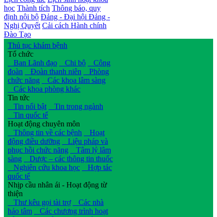
học
Thành tích
Thông báo, quy
định nội bộ
Đảng - Đại hội Đảng -
Nghị Quyết
Cải cách Hành chính
Đào Tạo
Thủ tục khám bệnh
Tổ chức
Ban Lãnh đạo
Chi bộ
Công
đoàn
Đoàn thanh niên
Phòng
chức năng
Các khoa lâm sàng
Các khoa phòng khác
Tin tức
Tin nổi bật
Tin trong ngành
Tin quốc tế
Hoạt động chuyên môn
Thông tin về các bệnh
Hoạt
động điều dưỡng
Liệu pháp và
phục hồi chức năng
Tâm lý lâm
sàng
Dược – các thông tin thuốc
Nghiên cứu khoa học
Hợp tác
quốc tế
Nhịp cầu nhân ái - Hoạt động từ
thiện
Thư kêu gọi tài trợ
Các nhà
hảo tâm
Các chương trình hoạt