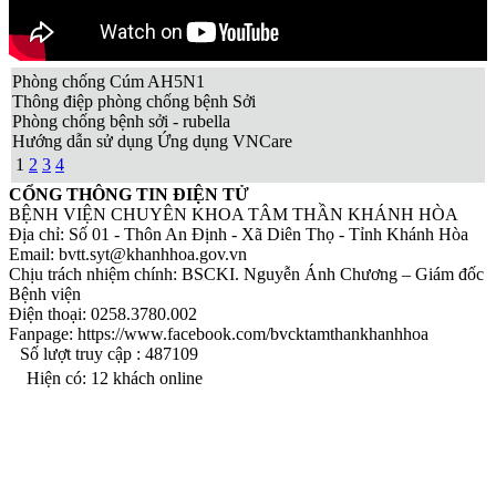
xuyên tháng 3 năm 2026
Thư mời báo giá gói thầu: “Khám sức khỏe định kỳ và khám
sức khoẻ phát hiện bệnh nghề nghiệp cho viên chức - người
lao động năm 2026”
Phòng chống Cúm AH5N1
Thư mời báo giá gói thầu: “Cung cấp sữa đặc có đường bồi
Thông điệp phòng chống bệnh Sởi
dưỡng độc hại hiện vật cho VC-NLĐ từ tháng 9/2025 đến
Phòng chống bệnh sởi - rubella
tháng 12/2025 và năm 2026”
Hướng dẫn sử dụng Ứng dụng VNCare
Quyết định về việc công bố công khai dự toán ngân sách năm
1
2
3
4
2026
CÔNG KHAI THỰC HIỆN DỰ TOÁN THU- CHI NGÂN
CỔNG THÔNG TIN ĐIỆN TỬ
SÁCH QUÝ I NĂM 2026
BỆNH VIỆN CHUYÊN KHOA TÂM THẦN KHÁNH HÒA
THƯ MỜI CHÀO GIÁ Về việc lựa chọn nhà thầu cung cấp
Địa chỉ: Số 01 - Thôn An Định - Xã Diên Thọ - Tỉnh Khánh Hòa
hóa chất, sinh phẩm dự toán mua sắm: Gói thầu “Cung cấp
Email: bvtt.syt@khanhhoa.gov.vn
hóa chất, sinh phẩm bổ sung năm 2026”
Chịu trách nhiệm chính: BSCKI. Nguyễn Ánh Chương – Giám đốc
Thông báo yêu cầu báo giá về việc tư vấn lập E-HSMT, đánh
Bệnh viện
giá E-HSDT và các dịch vụ liên quan BÁO GIÁ V/v Tư vấn
Điện thoại: 0258.3780.002
lập E-HSMT, đánh giá E-HSDT và các dịch vụ liên quan
Fanpage: https://www.facebook.com/bvcktamthankhanhhoa
Số lượt truy cập :
487109
Hiện có:
12
khách online