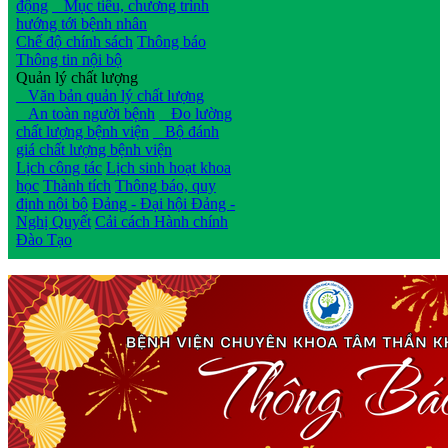
động
Mục tiêu, chương trình
hướng tới bệnh nhân
Chế độ chính sách
Thông báo
Thông tin nội bộ
Quản lý chất lượng
Văn bản quản lý chất lượng
An toàn người bệnh
Đo lường
chất lượng bệnh viện
Bộ đánh
giá chất lượng bệnh viện
Lịch công tác
Lịch sinh hoạt khoa
học
Thành tích
Thông báo, quy
định nội bộ
Đảng - Đại hội Đảng -
Nghị Quyết
Cải cách Hành chính
Đào Tạo