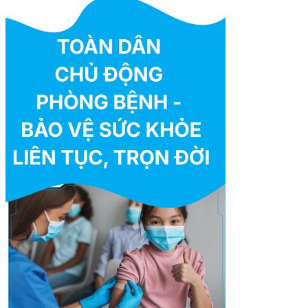
ÂM NGỮ TRỊ LIỆU CHO TRẺ RỐI LOẠN PHÁT TRIỂN