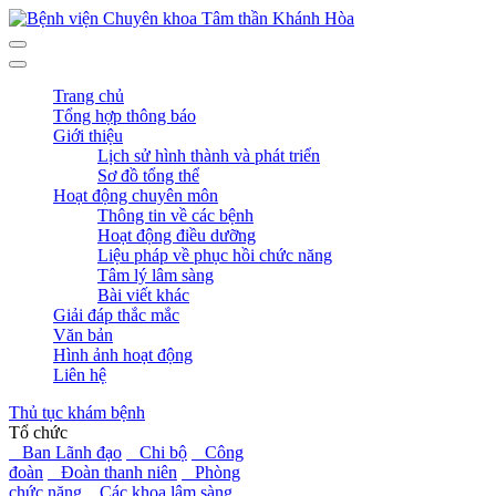
Trang chủ
Tổng hợp thông báo
Giới thiệu
Lịch sử hình thành và phát triển
Sơ đồ tổng thể
Hoạt động chuyên môn
Thông tin về các bệnh
Hoạt động điều dưỡng
Liệu pháp về phục hồi chức năng
Tâm lý lâm sàng
Bài viết khác
Giải đáp thắc mắc
Văn bản
Hình ảnh hoạt động
Liên hệ
Thủ tục khám bệnh
Tổ chức
Ban Lãnh đạo
Chi bộ
Công
đoàn
Đoàn thanh niên
Phòng
chức năng
Các khoa lâm sàng