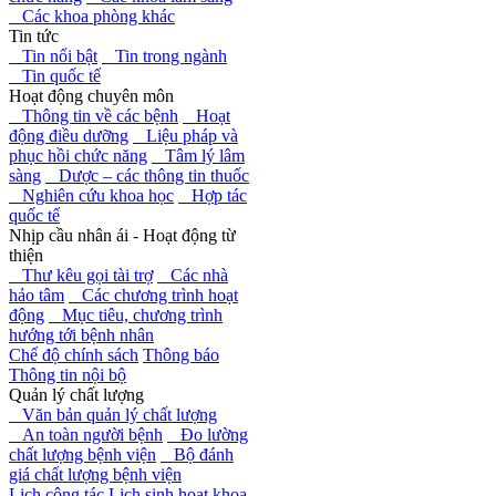
Các khoa phòng khác
Tin tức
Tin nổi bật
Tin trong ngành
Tin quốc tế
Hoạt động chuyên môn
Thông tin về các bệnh
Hoạt
động điều dưỡng
Liệu pháp và
phục hồi chức năng
Tâm lý lâm
sàng
Dược – các thông tin thuốc
Nghiên cứu khoa học
Hợp tác
quốc tế
Nhịp cầu nhân ái - Hoạt động từ
thiện
Thư kêu gọi tài trợ
Các nhà
hảo tâm
Các chương trình hoạt
động
Mục tiêu, chương trình
hướng tới bệnh nhân
Chế độ chính sách
Thông báo
Thông tin nội bộ
Quản lý chất lượng
Văn bản quản lý chất lượng
An toàn người bệnh
Đo lường
chất lượng bệnh viện
Bộ đánh
giá chất lượng bệnh viện
Lịch công tác
Lịch sinh hoạt khoa