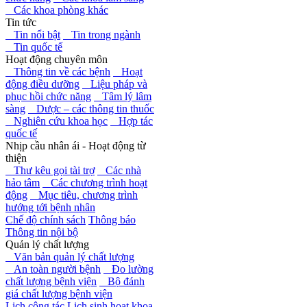
Các khoa phòng khác
Tin tức
Tin nổi bật
Tin trong ngành
Tin quốc tế
Hoạt động chuyên môn
Thông tin về các bệnh
Hoạt
động điều dưỡng
Liệu pháp và
phục hồi chức năng
Tâm lý lâm
sàng
Dược – các thông tin thuốc
Nghiên cứu khoa học
Hợp tác
quốc tế
Nhịp cầu nhân ái - Hoạt động từ
thiện
Thư kêu gọi tài trợ
Các nhà
hảo tâm
Các chương trình hoạt
động
Mục tiêu, chương trình
hướng tới bệnh nhân
Chế độ chính sách
Thông báo
Thông tin nội bộ
Quản lý chất lượng
Văn bản quản lý chất lượng
An toàn người bệnh
Đo lường
chất lượng bệnh viện
Bộ đánh
giá chất lượng bệnh viện
Lịch công tác
Lịch sinh hoạt khoa