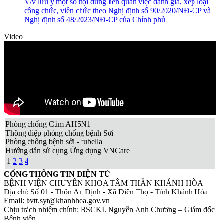
V/v lưu ý một số nội dung liên quan việc đánh giá, xếp loại
hóa chất, sinh phẩm bổ sung năm 2026”
công chức, viên chức theo Nghị định số 90/2020/NĐ-CP và
Thông báo yêu cầu báo giá về việc tư vấn lập E-HSMT, đánh
Nghị định số 48/2023/NĐ-CP của Chính phủ
giá E-HSDT và các dịch vụ liên quan BÁO GIÁ V/v Tư vấn
lập E-HSMT, đánh giá E-HSDT và các dịch vụ liên quan
Video
Phòng chống Cúm AH5N1
Thông điệp phòng chống bệnh Sởi
Phòng chống bệnh sởi - rubella
Hướng dẫn sử dụng Ứng dụng VNCare
1
2
3
4
CỔNG THÔNG TIN ĐIỆN TỬ
BỆNH VIỆN CHUYÊN KHOA TÂM THẦN KHÁNH HÒA
Địa chỉ: Số 01 - Thôn An Định - Xã Diên Thọ - Tỉnh Khánh Hòa
Email: bvtt.syt@khanhhoa.gov.vn
Chịu trách nhiệm chính: BSCKI. Nguyễn Ánh Chương – Giám đốc
Bệnh viện