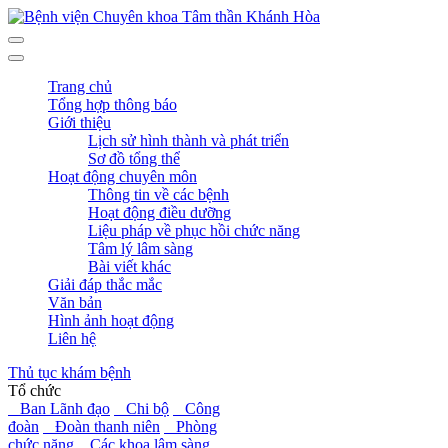
Trang chủ
Tổng hợp thông báo
Giới thiệu
Lịch sử hình thành và phát triển
Sơ đồ tổng thể
Hoạt động chuyên môn
Thông tin về các bệnh
Hoạt động điều dưỡng
Liệu pháp về phục hồi chức năng
Tâm lý lâm sàng
Bài viết khác
Giải đáp thắc mắc
Văn bản
Hình ảnh hoạt động
Liên hệ
Thủ tục khám bệnh
Tổ chức
Ban Lãnh đạo
Chi bộ
Công
đoàn
Đoàn thanh niên
Phòng
chức năng
Các khoa lâm sàng