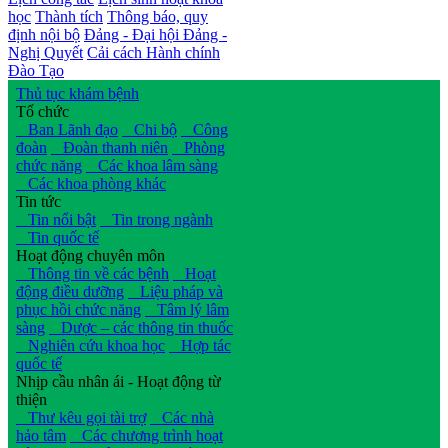
học
Thành tích
Thông báo, quy
định nội bộ
Đảng - Đại hội Đảng -
Nghị Quyết
Cải cách Hành chính
Đào Tạo
Thủ tục khám bệnh
Tổ chức
Ban Lãnh đạo
Chi bộ
Công
đoàn
Đoàn thanh niên
Phòng
chức năng
Các khoa lâm sàng
Các khoa phòng khác
Tin tức
Tin nổi bật
Tin trong ngành
Tin quốc tế
Hoạt động chuyên môn
Thông tin về các bệnh
Hoạt
động điều dưỡng
Liệu pháp và
phục hồi chức năng
Tâm lý lâm
sàng
Dược – các thông tin thuốc
Nghiên cứu khoa học
Hợp tác
quốc tế
Nhịp cầu nhân ái - Hoạt động từ
thiện
Thư kêu gọi tài trợ
Các nhà
hảo tâm
Các chương trình hoạt