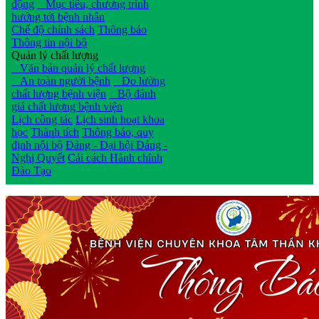
động
Mục tiêu, chương trình
hướng tới bệnh nhân
Chế độ chính sách
Thông báo
Thông tin nội bộ
Quản lý chất lượng
Văn bản quản lý chất lượng
An toàn người bệnh
Đo lường
chất lượng bệnh viện
Bộ đánh
giá chất lượng bệnh viện
Lịch công tác
Lịch sinh hoạt khoa
học
Thành tích
Thông báo, quy
định nội bộ
Đảng - Đại hội Đảng -
Nghị Quyết
Cải cách Hành chính
Đào Tạo