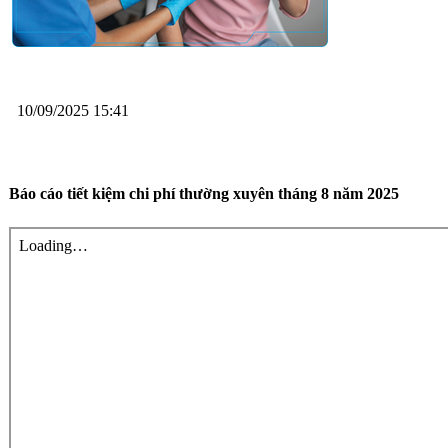
10/09/2025 15:41
Báo cáo tiết kiệm chi phí thường xuyên tháng 8 năm 2025
ÂM NGỮ TRỊ LIỆU CHO TRẺ RỐI LOẠN PHÁT TRIỂN
CHUNG TAY KIỂM SOÁT MẤT CÂN BẰNG GIỚI
TÍNH KHI SINH
Thư mời báo giá sửa chữa tủ đầu giường tại các khoa lâm
sàng năm 2026
HƯỞNG ỨNG NGÀY THẾ GIỚI PHÒNG CHỐNG
VIÊM GAN 28/7 – “TĂNG TỐC HÀNH ĐỘNG LOẠI
TRỪ BỆNH VIÊM GAN VI RÚT VÀ NGĂN NGỪA
UNG THƯ GAN”
Tầm quan trọng của việc Chơi tưởng tượng ở Trẻ tự kỷ
HƯỞNG ỨNG NGÀY DÂN SỐ THẾ GIỚI 11/7/2026
Hạn chế Rượu, bia - Bảo vệ sức khỏe, hạnh phúc và an toàn
cho mọi người
V/v đề nghị báo giá gói thầu “Thuốc generic bổ sung cho