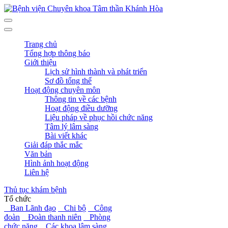
Trang chủ
Tổng hợp thông báo
Giới thiệu
Lịch sử hình thành và phát triển
Sơ đồ tổng thể
Hoạt động chuyên môn
Thông tin về các bệnh
Hoạt động điều dưỡng
Liệu pháp về phục hồi chức năng
Tâm lý lâm sàng
Bài viết khác
Giải đáp thắc mắc
Văn bản
Hình ảnh hoạt động
Liên hệ
Thủ tục khám bệnh
Tổ chức
Ban Lãnh đạo
Chi bộ
Công
đoàn
Đoàn thanh niên
Phòng
chức năng
Các khoa lâm sàng