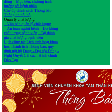
động
Mục tiêu, chương trình
hướng tới bệnh nhân
Chế độ chính sách
Thông báo
Thông tin nội bộ
Quản lý chất lượng
Văn bản quản lý chất lượng
An toàn người bệnh
Đo lường
chất lượng bệnh viện
Bộ đánh
giá chất lượng bệnh viện
Lịch công tác
Lịch sinh hoạt khoa
học
Thành tích
Thông báo, quy
định nội bộ
Đảng - Đại hội Đảng -
Nghị Quyết
Cải cách Hành chính
Đào Tạo