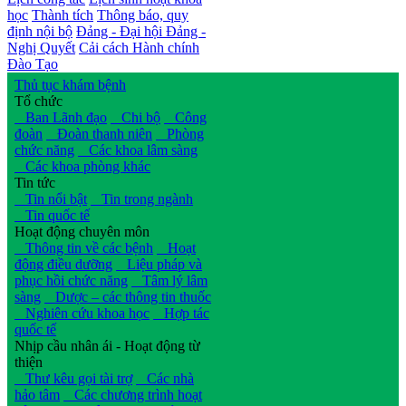
học
Thành tích
Thông báo, quy
định nội bộ
Đảng - Đại hội Đảng -
Nghị Quyết
Cải cách Hành chính
Đào Tạo
Thủ tục khám bệnh
Tổ chức
Ban Lãnh đạo
Chi bộ
Công
đoàn
Đoàn thanh niên
Phòng
chức năng
Các khoa lâm sàng
Các khoa phòng khác
Tin tức
Tin nổi bật
Tin trong ngành
Tin quốc tế
Hoạt động chuyên môn
Thông tin về các bệnh
Hoạt
động điều dưỡng
Liệu pháp và
phục hồi chức năng
Tâm lý lâm
sàng
Dược – các thông tin thuốc
Nghiên cứu khoa học
Hợp tác
quốc tế
Nhịp cầu nhân ái - Hoạt động từ
thiện
Thư kêu gọi tài trợ
Các nhà
hảo tâm
Các chương trình hoạt