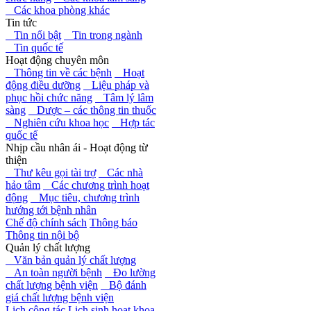
Các khoa phòng khác
Tin tức
Tin nổi bật
Tin trong ngành
Tin quốc tế
Hoạt động chuyên môn
Thông tin về các bệnh
Hoạt
động điều dưỡng
Liệu pháp và
phục hồi chức năng
Tâm lý lâm
sàng
Dược – các thông tin thuốc
Nghiên cứu khoa học
Hợp tác
quốc tế
Nhịp cầu nhân ái - Hoạt động từ
thiện
Thư kêu gọi tài trợ
Các nhà
hảo tâm
Các chương trình hoạt
động
Mục tiêu, chương trình
hướng tới bệnh nhân
Chế độ chính sách
Thông báo
Thông tin nội bộ
Quản lý chất lượng
Văn bản quản lý chất lượng
An toàn người bệnh
Đo lường
chất lượng bệnh viện
Bộ đánh
giá chất lượng bệnh viện
Lịch công tác
Lịch sinh hoạt khoa