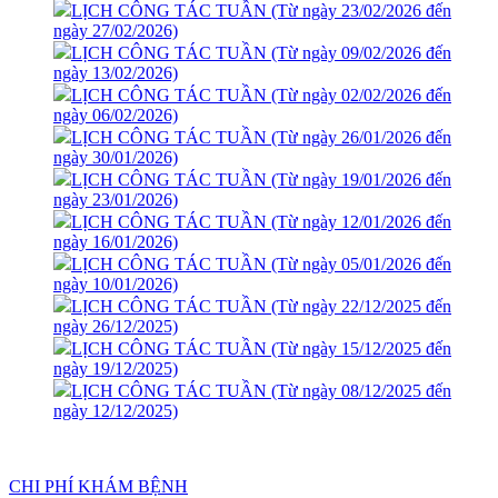
LỊCH CÔNG TÁC TUẦN (Từ ngày 23/02/2026 đến
ngày 27/02/2026)
LỊCH CÔNG TÁC TUẦN (Từ ngày 09/02/2026 đến
ngày 13/02/2026)
LỊCH CÔNG TÁC TUẦN (Từ ngày 02/02/2026 đến
ngày 06/02/2026)
LỊCH CÔNG TÁC TUẦN (Từ ngày 26/01/2026 đến
ngày 30/01/2026)
LỊCH CÔNG TÁC TUẦN (Từ ngày 19/01/2026 đến
ngày 23/01/2026)
LỊCH CÔNG TÁC TUẦN (Từ ngày 12/01/2026 đến
ngày 16/01/2026)
LỊCH CÔNG TÁC TUẦN (Từ ngày 05/01/2026 đến
ngày 10/01/2026)
LỊCH CÔNG TÁC TUẦN (Từ ngày 22/12/2025 đến
ngày 26/12/2025)
LỊCH CÔNG TÁC TUẦN (Từ ngày 15/12/2025 đến
ngày 19/12/2025)
LỊCH CÔNG TÁC TUẦN (Từ ngày 08/12/2025 đến
ngày 12/12/2025)
ÂM NGỮ TRỊ LIỆU CHO TRẺ RỐI LOẠN PHÁT TRIỂN
CHUNG TAY KIỂM SOÁT MẤT CÂN BẰNG GIỚI
CHI PHÍ KHÁM BỆNH
TÍNH KHI SINH