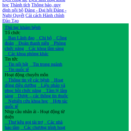
học
Thành tích
Thông báo, quy
định nội bộ
Đảng - Đại hội Đảng -
Nghị Quyết
Cải cách Hành chính
Đào Tạo
Thủ tục khám bệnh
Tổ chức
Ban Lãnh đạo
Chi bộ
Công
đoàn
Đoàn thanh niên
Phòng
chức năng
Các khoa lâm sàng
Các khoa phòng khác
Tin tức
Tin nổi bật
Tin trong ngành
Tin quốc tế
Hoạt động chuyên môn
Thông tin về các bệnh
Hoạt
động điều dưỡng
Liệu pháp và
phục hồi chức năng
Tâm lý lâm
sàng
Dược – các thông tin thuốc
Nghiên cứu khoa học
Hợp tác
quốc tế
Nhịp cầu nhân ái - Hoạt động từ
thiện
Thư kêu gọi tài trợ
Các nhà
hảo tâm
Các chương trình hoạt