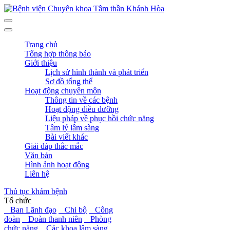
Trang chủ
Tổng hợp thông báo
Giới thiệu
Lịch sử hình thành và phát triển
Sơ đồ tổng thể
Hoạt động chuyên môn
Thông tin về các bệnh
Hoạt động điều dưỡng
Liệu pháp về phục hồi chức năng
Tâm lý lâm sàng
Bài viết khác
Giải đáp thắc mắc
Văn bản
Hình ảnh hoạt động
Liên hệ
Thủ tục khám bệnh
Tổ chức
Ban Lãnh đạo
Chi bộ
Công
đoàn
Đoàn thanh niên
Phòng
chức năng
Các khoa lâm sàng