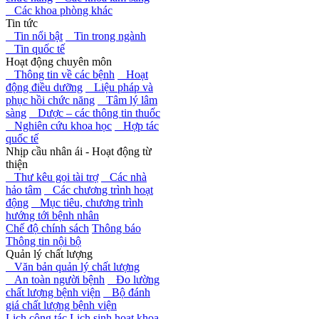
Các khoa phòng khác
Tin tức
Tin nổi bật
Tin trong ngành
Tin quốc tế
Hoạt động chuyên môn
Thông tin về các bệnh
Hoạt
động điều dưỡng
Liệu pháp và
phục hồi chức năng
Tâm lý lâm
sàng
Dược – các thông tin thuốc
Nghiên cứu khoa học
Hợp tác
quốc tế
Nhịp cầu nhân ái - Hoạt động từ
thiện
Thư kêu gọi tài trợ
Các nhà
hảo tâm
Các chương trình hoạt
động
Mục tiêu, chương trình
hướng tới bệnh nhân
Chế độ chính sách
Thông báo
Thông tin nội bộ
Quản lý chất lượng
Văn bản quản lý chất lượng
An toàn người bệnh
Đo lường
chất lượng bệnh viện
Bộ đánh
giá chất lượng bệnh viện
Lịch công tác
Lịch sinh hoạt khoa