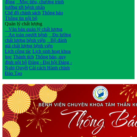
động
Mục tiêu, chương trình
hướng tới bệnh nhân
Chế độ chính sách
Thông báo
Thông tin nội bộ
Quản lý chất lượng
Văn bản quản lý chất lượng
An toàn người bệnh
Đo lường
chất lượng bệnh viện
Bộ đánh
giá chất lượng bệnh viện
Lịch công tác
Lịch sinh hoạt khoa
học
Thành tích
Thông báo, quy
định nội bộ
Đảng - Đại hội Đảng -
Nghị Quyết
Cải cách Hành chính
Đào Tạo