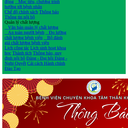
động
Mục tiêu, chương trình
hướng tới bệnh nhân
Chế độ chính sách
Thông báo
Thông tin nội bộ
Quản lý chất lượng
Văn bản quản lý chất lượng
An toàn người bệnh
Đo lường
chất lượng bệnh viện
Bộ đánh
giá chất lượng bệnh viện
Lịch công tác
Lịch sinh hoạt khoa
học
Thành tích
Thông báo, quy
định nội bộ
Đảng - Đại hội Đảng -
Nghị Quyết
Cải cách Hành chính
Đào Tạo