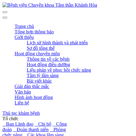
Trang chủ
Tổng hợp thông báo
Giới thiệu
Lịch sử hình thành và phát triển
Sơ đồ tổng thể
Hoạt động chuyên môn
Thông tin về các bệnh
Hoạt động điều dưỡng
Liệu pháp về phục hồi chức năng
Tâm lý lâm sàng
Bài viết khác
Giải đáp thắc mắc
Văn bản
Hình ảnh hoạt động
Liên hệ
Thủ tục khám bệnh
Tổ chức
Ban Lãnh đạo
Chi bộ
Công
đoàn
Đoàn thanh niên
Phòng
chức năng
Các khoa lâm sàng