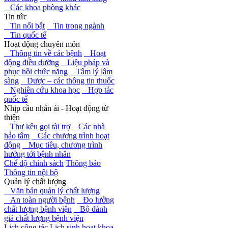
Các khoa phòng khác
Tin tức
Tin nổi bật
Tin trong ngành
Tin quốc tế
Hoạt động chuyên môn
Thông tin về các bệnh
Hoạt
động điều dưỡng
Liệu pháp và
phục hồi chức năng
Tâm lý lâm
sàng
Dược – các thông tin thuốc
Nghiên cứu khoa học
Hợp tác
quốc tế
Nhịp cầu nhân ái - Hoạt động từ
thiện
Thư kêu gọi tài trợ
Các nhà
hảo tâm
Các chương trình hoạt
động
Mục tiêu, chương trình
hướng tới bệnh nhân
Chế độ chính sách
Thông báo
Thông tin nội bộ
Quản lý chất lượng
Văn bản quản lý chất lượng
An toàn người bệnh
Đo lường
chất lượng bệnh viện
Bộ đánh
giá chất lượng bệnh viện
Lịch công tác
Lịch sinh hoạt khoa