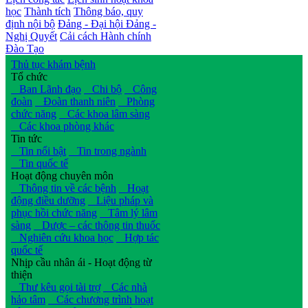
học
Thành tích
Thông báo, quy
định nội bộ
Đảng - Đại hội Đảng -
Nghị Quyết
Cải cách Hành chính
Đào Tạo
Thủ tục khám bệnh
Tổ chức
Ban Lãnh đạo
Chi bộ
Công
đoàn
Đoàn thanh niên
Phòng
chức năng
Các khoa lâm sàng
Các khoa phòng khác
Tin tức
Tin nổi bật
Tin trong ngành
Tin quốc tế
Hoạt động chuyên môn
Thông tin về các bệnh
Hoạt
động điều dưỡng
Liệu pháp và
phục hồi chức năng
Tâm lý lâm
sàng
Dược – các thông tin thuốc
Nghiên cứu khoa học
Hợp tác
quốc tế
Nhịp cầu nhân ái - Hoạt động từ
thiện
Thư kêu gọi tài trợ
Các nhà
hảo tâm
Các chương trình hoạt