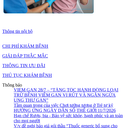
Thông tin nội bộ
CHI PHÍ KHÁM BỆNH
ÂM NGỮ TRỊ LIỆU CHO TRẺ RỐI LOẠN PHÁT TRIỂN
GIẢI ĐÁP THẮC MẮC
CHUNG TAY KIỂM SOÁT MẤT CÂN BẰNG GIỚI
TÍNH KHI SINH
THÔNG TIN ƯU ĐÃI
Thư mời báo giá sửa chữa tủ đầu giường tại các khoa lâm
sàng năm 2026
THỦ TỤC KHÁM BỆNH
HƯỞNG ỨNG NGÀY THẾ GIỚI PHÒNG CHỐNG
VIÊM GAN 28/7 – “TĂNG TỐC HÀNH ĐỘNG LOẠI
Thông báo
TRỪ BỆNH VIÊM GAN VI RÚT VÀ NGĂN NGỪA
UNG THƯ GAN”
Tầm quan trọng của việc Chơi tưởng tượng ở Trẻ tự kỷ
HƯỞNG ỨNG NGÀY DÂN SỐ THẾ GIỚI 11/7/2026
Hạn chế Rượu, bia - Bảo vệ sức khỏe, hạnh phúc và an toàn
cho mọi người
V/v đề nghị báo giá gói thầu “Thuốc generic bổ sung cho
Quầy thuốc Bệnh viện sử dụng trong 12 tháng (2026-2027)”