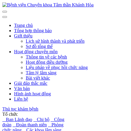
Trang chủ
Tổng hợp thông báo
Giới thiệu
Lịch sử hình thành và phát triển
Sơ đồ tổng thể
Hoạt động chuyên môn
Thông tin về các bệnh
Hoạt động điều dưỡng
Liệu pháp về phục hồi chức năng
Tâm lý lâm sàng
Bài viết khác
Giải đáp thắc mắc
Văn bản
Hình ảnh hoạt động
Liên hệ
Thủ tục khám bệnh
Tổ chức
Ban Lãnh đạo
Chi bộ
Công
đoàn
Đoàn thanh niên
Phòng
chức năng
Các khoa lâm sàng