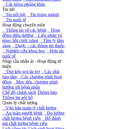
Các khoa phòng khác
Tin tức
Tin nổi bật
Tin trong ngành
Tin quốc tế
Hoạt động chuyên môn
Thông tin về các bệnh
Hoạt
động điều dưỡng
Liệu pháp và
phục hồi chức năng
Tâm lý lâm
sàng
Dược – các thông tin thuốc
Nghiên cứu khoa học
Hợp tác
quốc tế
Nhịp cầu nhân ái - Hoạt động từ
thiện
Thư kêu gọi tài trợ
Các nhà
hảo tâm
Các chương trình hoạt
động
Mục tiêu, chương trình
hướng tới bệnh nhân
Chế độ chính sách
Thông báo
Thông tin nội bộ
Quản lý chất lượng
Văn bản quản lý chất lượng
An toàn người bệnh
Đo lường
chất lượng bệnh viện
Bộ đánh
giá chất lượng bệnh viện
Lịch công tác
Lịch sinh hoạt khoa