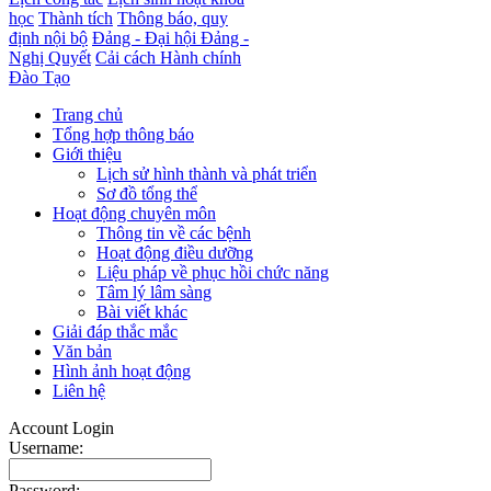
học
Thành tích
Thông báo, quy
định nội bộ
Đảng - Đại hội Đảng -
Nghị Quyết
Cải cách Hành chính
Đào Tạo
Trang chủ
Tổng hợp thông báo
Giới thiệu
Lịch sử hình thành và phát triển
Sơ đồ tổng thể
Hoạt động chuyên môn
Thông tin về các bệnh
Hoạt động điều dưỡng
Liệu pháp về phục hồi chức năng
Tâm lý lâm sàng
Bài viết khác
Giải đáp thắc mắc
Văn bản
Hình ảnh hoạt động
Liên hệ
Account Login
Username:
Password: